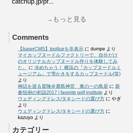
catchup.jp/pr...
→もっと見る
Comments
【baserCMS】toolbarを非表示
に
dumpe
より
マイカップヌードルファクトリーで、自分だけ
のオリジナルカップヌードル作りを体験してみ
た。
に
冷めちゃう！ 横浜の『カップヌードルミ
ュージアム』で雪かきをするカップヌードル(笑)
より
神話を巡る冒険＠鹿島神宮 東の一の鳥居
に
新
春恒例の初詣2017 | favorite golf institute
より
ウェディングドレス/タキシードの選び方
に
やぎ
より
ウェディングドレス/タキシードの選び方
に
kazuyo
より
カテゴリー