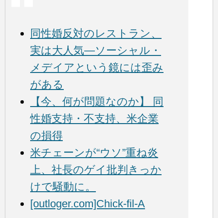
同性婚反対のレストラン、
実は大人気―ソーシャル・
メデイアという鏡には歪み
がある
【今、何が問題なのか】 同
性婚支持・不支持、米企業
の損得
米チェーンが“ウソ”重ね炎
上、社長のゲイ批判きっか
けで騒動に。
[outloger.com]Chick-fil-A