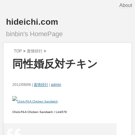
About
hideichi.com
binbin's HomePage
TOP
>
直情径行
>
同性婚反対チキン
2012/08/06 |
直情径行
|
admin
Chick-Fil-A Chicken Sandwich / Link576