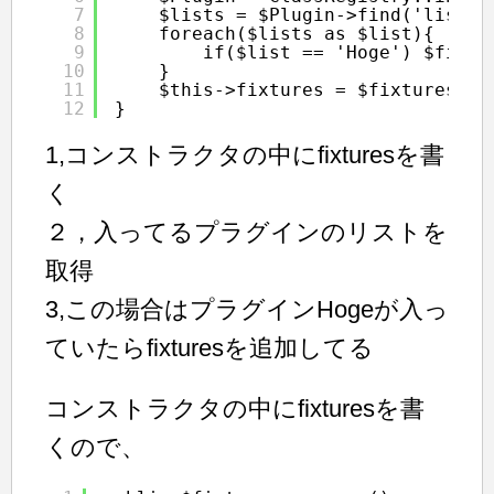
7
$lists = $Plugin->find('list')
8
foreach($lists as $list){
9
if($list == 'Hoge') $fixtu
10
}
11
$this->fixtures = $fixtures;
12
}
1,コンストラクタの中にfixturesを書
く
２，入ってるプラグインのリストを
取得
3,この場合はプラグインHogeが入っ
ていたらfixturesを追加してる
コンストラクタの中にfixturesを書
くので、