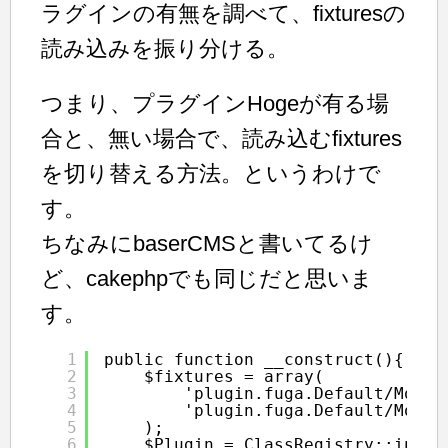
ラグインの有無を調べて、fixturesの
読み込みを振り分ける。
つまり、プラグインHogeが有る場
合と、無い場合で、読み込むfixtures
を切り替える方法。というわけで
す。
ちなみにbaserCMSと書いてるけ
ど、cakephpでも同じだと思いま
す。
1
public function __construct(){
2
$fixtures = array(
3
'plugin.fuga.Default/Model
4
'plugin.fuga.Default/Model
5
);
6
$Plugin = ClassRegistry::init(