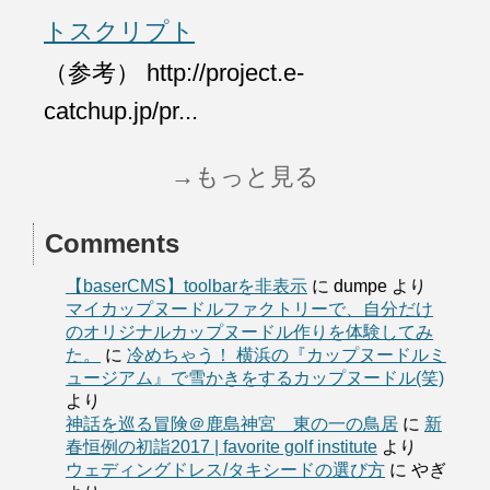
トスクリプト
（参考） http://project.e-
catchup.jp/pr...
→もっと見る
Comments
【baserCMS】toolbarを非表示
に
dumpe
より
マイカップヌードルファクトリーで、自分だけ
のオリジナルカップヌードル作りを体験してみ
た。
に
冷めちゃう！ 横浜の『カップヌードルミ
ュージアム』で雪かきをするカップヌードル(笑)
より
神話を巡る冒険＠鹿島神宮 東の一の鳥居
に
新
春恒例の初詣2017 | favorite golf institute
より
ウェディングドレス/タキシードの選び方
に
やぎ