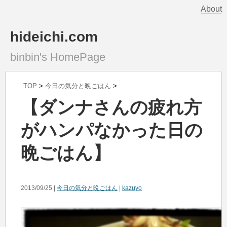
About
hideichi.com
binbin's HomePage
TOP
>
今日の気分と晩ごはん
>
【ダンナさんの疲れ方
がハンパなかった日の
晩ごはん】
2013/09/25 |
今日の気分と晩ごはん
|
kazuyo