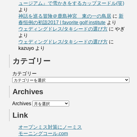
ュージアム』で雪かきをするカップヌードル(笑)
より
神話を巡る冒険＠鹿島神宮 東の一の鳥居
に
新
春恒例の初詣2017 | favorite golf institute
より
ウェディングドレス/タキシードの選び方
に
やぎ
より
ウェディングドレス/タキシードの選び方
に
kazuyo
より
カテゴリー
カテゴリー
Archives
Archives
Link
オープンミス対策にノーミス
モーニングコール.com