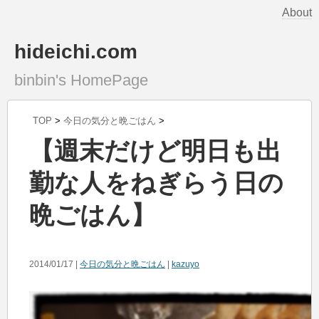
About
hideichi.com
binbin's HomePage
TOP
>
今日の気分と晩ごはん
>
【週末だけど明日も出
勤な人をねぎらう日の
晩ごはん】
2014/01/17 |
今日の気分と晩ごはん
|
kazuyo