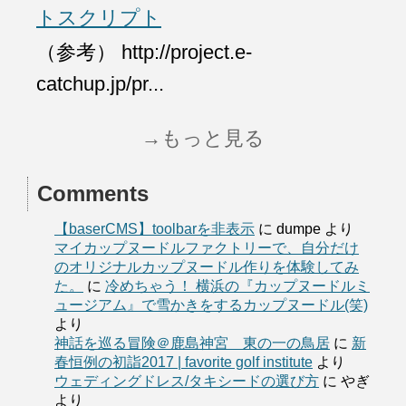
トスクリプト
（参考） http://project.e-
catchup.jp/pr...
→もっと見る
Comments
【baserCMS】toolbarを非表示
に
dumpe
より
マイカップヌードルファクトリーで、自分だけ
のオリジナルカップヌードル作りを体験してみ
た。
に
冷めちゃう！ 横浜の『カップヌードルミ
ュージアム』で雪かきをするカップヌードル(笑)
より
神話を巡る冒険＠鹿島神宮 東の一の鳥居
に
新
春恒例の初詣2017 | favorite golf institute
より
ウェディングドレス/タキシードの選び方
に
やぎ
より