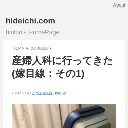
About
hideichi.com
binbin's HomePage
TOP
>
かづよ備忘録
>
産婦人科に行ってきた
(嫁目線：その1)
2014/02/04 |
かづよ備忘録
|
kazuyo