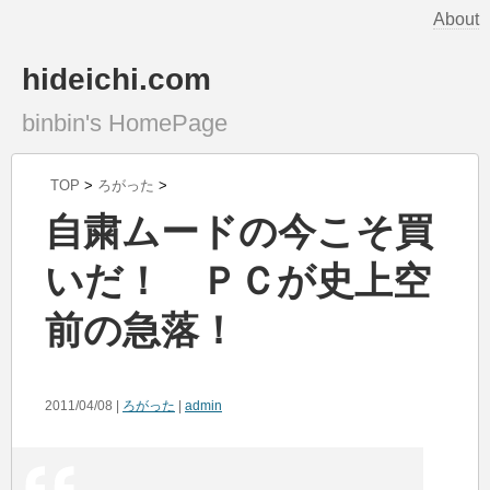
About
hideichi.com
binbin's HomePage
TOP
>
ろがった
>
自粛ムードの今こそ買
いだ！ ＰＣが史上空
前の急落！
2011/04/08 |
ろがった
|
admin