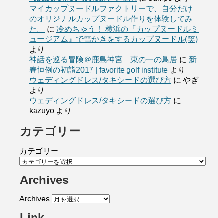
マイカップヌードルファクトリーで、自分だけ
のオリジナルカップヌードル作りを体験してみ
た。
に
冷めちゃう！ 横浜の『カップヌードルミ
ュージアム』で雪かきをするカップヌードル(笑)
より
神話を巡る冒険＠鹿島神宮 東の一の鳥居
に
新
春恒例の初詣2017 | favorite golf institute
より
ウェディングドレス/タキシードの選び方
に
やぎ
より
ウェディングドレス/タキシードの選び方
に
kazuyo
より
カテゴリー
カテゴリー
Archives
Archives
Link