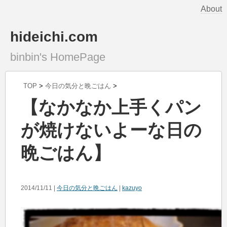
About
hideichi.com
binbin's HomePage
TOP
>
今日の気分と晩ごはん
>
【なかなか上手くパン
が焼けないよーな日の
晩ごはん】
2014/11/11 |
今日の気分と晩ごはん
|
kazuyo