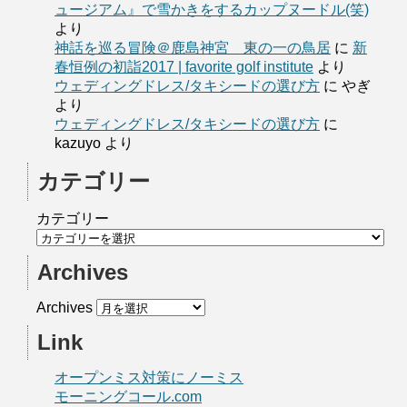
ュージアム』で雪かきをするカップヌードル(笑)
より
神話を巡る冒険＠鹿島神宮 東の一の鳥居
に
新
春恒例の初詣2017 | favorite golf institute
より
ウェディングドレス/タキシードの選び方
に
やぎ
より
ウェディングドレス/タキシードの選び方
に
kazuyo
より
カテゴリー
カテゴリー
Archives
Archives
Link
オープンミス対策にノーミス
モーニングコール.com