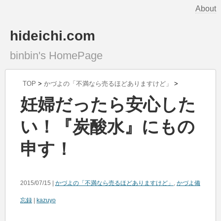
About
hideichi.com
binbin's HomePage
TOP
>
かづよの「不満なら売るほどありますけど」
>
妊婦だったら安心した
い！『炭酸水』にもの
申す！
2015/07/15 |
かづよの「不満なら売るほどありますけど」
,
かづよ備
忘録
|
kazuyo