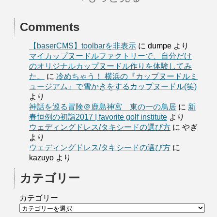
Comments
【baserCMS】toolbarを非表示
に
dumpe
より
マイカップヌードルファクトリーで、自分だけ
のオリジナルカップヌードル作りを体験してみ
た。
に
冷めちゃう！ 横浜の『カップヌードルミ
ュージアム』で雪かきをするカップヌードル(笑)
より
神話を巡る冒険＠鹿島神宮 東の一の鳥居
に
新
春恒例の初詣2017 | favorite golf institute
より
ウェディングドレス/タキシードの選び方
に
やぎ
より
ウェディングドレス/タキシードの選び方
に
kazuyo
より
カテゴリー
カテゴリー