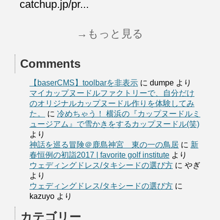
catchup.jp/pr...
→もっと見る
Comments
【baserCMS】toolbarを非表示
に
dumpe
より
マイカップヌードルファクトリーで、自分だけ
のオリジナルカップヌードル作りを体験してみ
た。
に
冷めちゃう！ 横浜の『カップヌードルミ
ュージアム』で雪かきをするカップヌードル(笑)
より
神話を巡る冒険＠鹿島神宮 東の一の鳥居
に
新
春恒例の初詣2017 | favorite golf institute
より
ウェディングドレス/タキシードの選び方
に
やぎ
より
ウェディングドレス/タキシードの選び方
に
kazuyo
より
カテゴリー