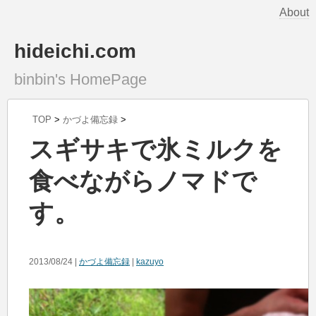
About
hideichi.com
binbin's HomePage
TOP
>
かづよ備忘録
>
スギサキで氷ミルクを
食べながらノマドで
す。
2013/08/24 |
かづよ備忘録
|
kazuyo