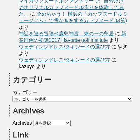
マイカップヌードルファクトリーで、自分だけ
のオリジナルカップヌードル作りを体験してみ
た。
に
冷めちゃう！ 横浜の『カップヌードルミ
ュージアム』で雪かきをするカップヌードル(笑)
より
神話を巡る冒険＠鹿島神宮 東の一の鳥居
に
新
春恒例の初詣2017 | favorite golf institute
より
ウェディングドレス/タキシードの選び方
に
やぎ
より
ウェディングドレス/タキシードの選び方
に
kazuyo
より
カテゴリー
カテゴリー
Archives
Archives
Link