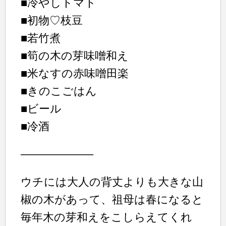
■冷やしトマト
■初物♡枝豆
■若竹煮
■筍の木の芽味噌和え
■米なすの赤味噌田楽
■きのこごはん
■ビール
■冷酒
——————–
ウチには大人の背丈よりも大きな山
椒の木があって、祖母は春になると
毎年木の芽和えをこしらえてくれ