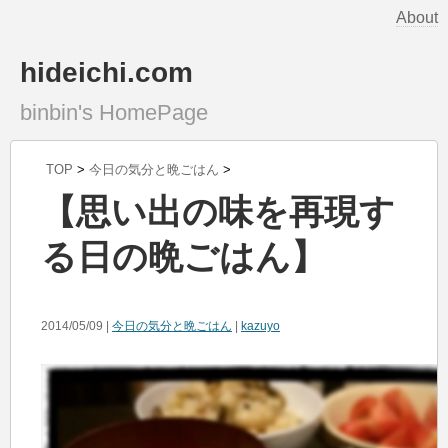
About
hideichi.com
binbin's HomePage
TOP
>
今日の気分と晩ごはん
>
【思い出の味を再現す
る日の晩ごはん】
2014/05/09 |
今日の気分と晩ごはん
|
kazuyo