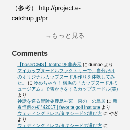
（参考） http://project.e-
catchup.jp/pr...
→もっと見る
Comments
【baserCMS】toolbarを非表示
に
dumpe
より
マイカップヌードルファクトリーで、自分だけ
のオリジナルカップヌードル作りを体験してみ
た。
に
冷めちゃう！ 横浜の『カップヌードルミ
ュージアム』で雪かきをするカップヌードル(笑)
より
神話を巡る冒険＠鹿島神宮 東の一の鳥居
に
新
春恒例の初詣2017 | favorite golf institute
より
ウェディングドレス/タキシードの選び方
に
やぎ
より
ウェディングドレス/タキシードの選び方
に