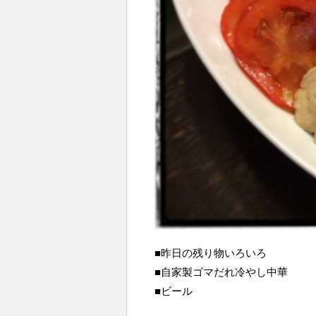
■昨日の残り物いろいろ
■自家製ゴマだれ冷やし中華
■ビール