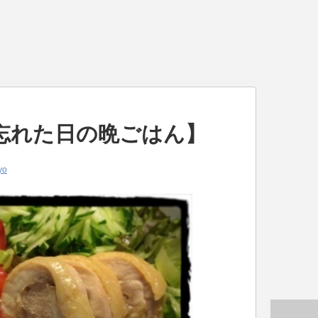
忘れた日の晩ごはん】
yo