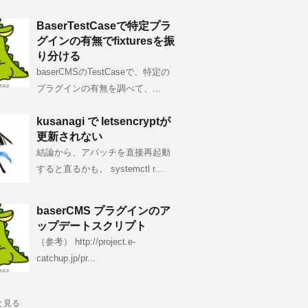
BaserTestCaseで特定プラ
グインの有無でfixturesを振
り分ける
baserCMSのTestCaseで、特定の
プラグインの有無を調べて、...
kusanagi で letsencryptが
更新されない
結論から、アパッチを直接再起動
すると直るかも。 systemctl r...
baserCMS プラグインのア
ップデートスクリプト
（参考） http://project.e-
catchup.jp/pr...
と見る