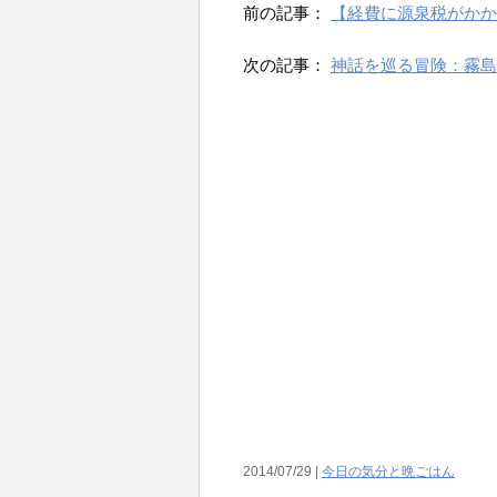
前の記事：
【経費に源泉税がかか
次の記事：
神話を巡る冒険：霧島
2014/07/29 |
今日の気分と晩ごはん