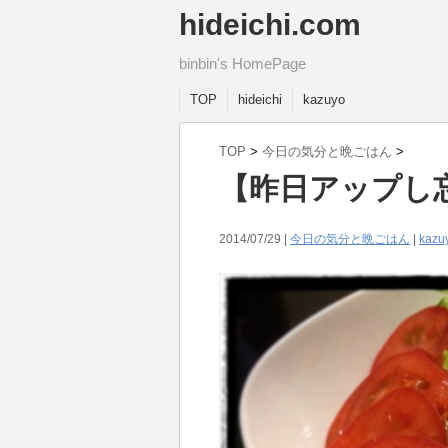
hideichi.com
binbin's HomePage
TOP
hideichi
kazuyo
TOP
>
今日の気分と晩ごはん
>
【昨日アップし
2014/07/29 |
今日の気分と晩ごはん
|
kazu