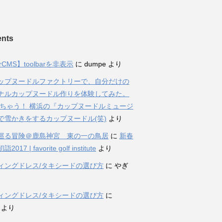
nts
rCMS】toolbarを非表示
に
dumpe
より
ップヌードルファクトリーで、自分だけの
ナルカップヌードル作りを体験してみた。
ちゃう！ 横浜の『カップヌードルミュージ
で雪かきをするカップヌードル(笑)
より
巡る冒険＠鹿島神宮 東の一の鳥居
に
新春
017 | favorite golf institute
より
ィングドレス/タキシードの選び方
に
やぎ
ィングドレス/タキシードの選び方
に
より