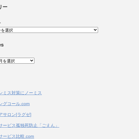
リー
ー
es
ンミス対策にノーミス
ングコール.com
アサロン[ラグゼ]
サービス孤独死防止「ごえん」
サービス比較.com