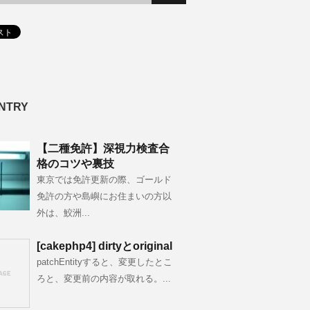
NTRY
【二種免許】深視力検査合
格のコツや裏技
東京では免許更新の際、ゴールド
免許の方や島嶼にお住まいの方以
外は、鮫洲...
[cakephp4] dirtyとoriginal
patchEntityすると、変更したとこ
ろと、変更前の内容が取れる。...