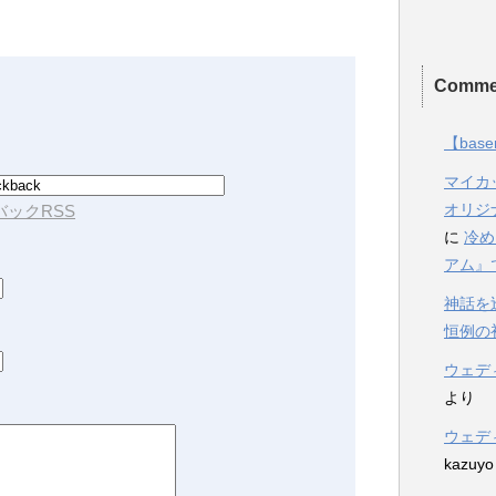
Comme
【base
マイカ
オリジ
ックRSS
に
冷め
アム』
神話を
恒例の初詣2
ウェデ
より
ウェデ
kazuyo