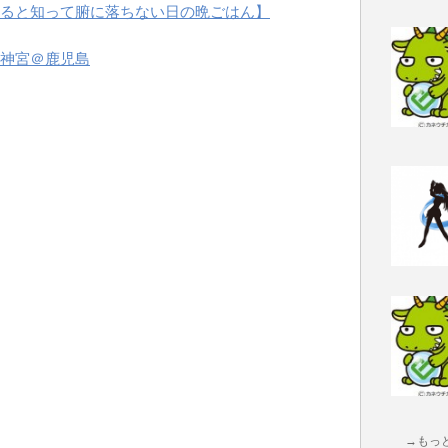
ると知って腑に落ちない日の晩ごはん】
神宮＠鹿児島
→もっ