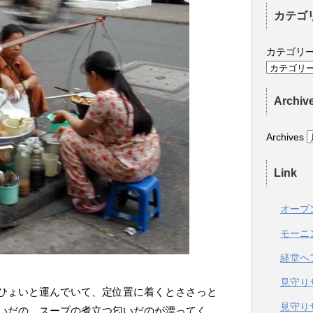
カテゴ
カテゴリ
Archiv
Archives
Link
オープ
モーニ
経堂ヘ
見守り
ひょいと運んでいて、定位置に着くとささっと
見守り
いだの、スープの煮立つ匂いだのが漂ってく