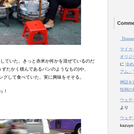
Comme
【base
マイカ
オリジ
をしていた。きっと赤米か何かを混ぜているのだ
に
冷め
うずたかく積んであるパンのようなもの)や、
アム』
ングして食べていた。実に興味をそそる。
神話を
恒例の初詣2
っ！
ウェデ
より
ウェデ
kazuyo