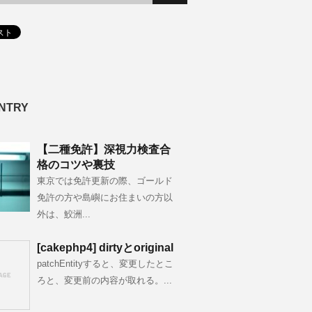
NTRY
【二種免許】深視力検査合
格のコツや裏技
東京では免許更新の際、ゴールド
免許の方や島嶼にお住まいの方以
外は、鮫洲...
[cakephp4] dirtyとoriginal
patchEntityすると、変更したとこ
ろと、変更前の内容が取れる。...