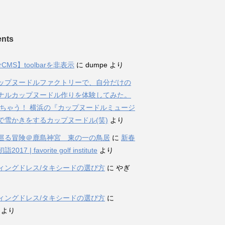
nts
rCMS】toolbarを非表示
に
dumpe
より
ップヌードルファクトリーで、自分だけの
ナルカップヌードル作りを体験してみた。
ちゃう！ 横浜の『カップヌードルミュージ
で雪かきをするカップヌードル(笑)
より
巡る冒険＠鹿島神宮 東の一の鳥居
に
新春
017 | favorite golf institute
より
ィングドレス/タキシードの選び方
に
やぎ
ィングドレス/タキシードの選び方
に
より