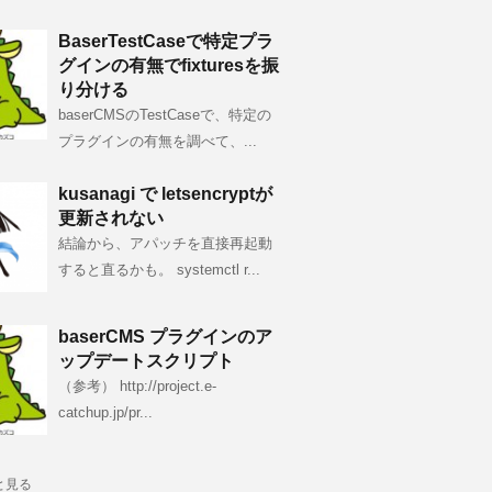
BaserTestCaseで特定プラ
グインの有無でfixturesを振
り分ける
baserCMSのTestCaseで、特定の
プラグインの有無を調べて、...
kusanagi で letsencryptが
更新されない
結論から、アパッチを直接再起動
すると直るかも。 systemctl r...
baserCMS プラグインのア
ップデートスクリプト
（参考） http://project.e-
catchup.jp/pr...
と見る