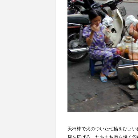
天秤棒で火のついた七輪をひょい
店を広げる。たちまち肉を焼く匂