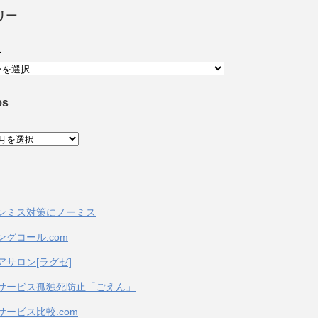
リー
ー
es
ンミス対策にノーミス
ングコール.com
アサロン[ラグゼ]
サービス孤独死防止「ごえん」
サービス比較.com