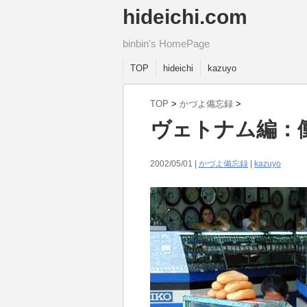
hideichi.com
binbin's HomePage
TOP
hideichi
kazuyo
TOP
>
かづよ備忘録
>
ヴェトナム編：
2002/05/01 |
かづよ備忘録
|
kazuyo