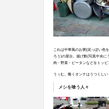
これは中華風のお粥(泥っぽい色
ろう)の屋台。揚げ麩(写真中央に
肉・野菜・ピータンなどをトッピ
うぅむ。働くオンナはうつくしい
メシを喰う人々