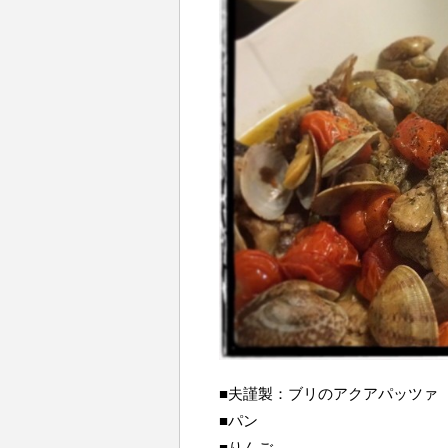
■夫謹製：ブリのアクアパッツァ
■パン
■りんご