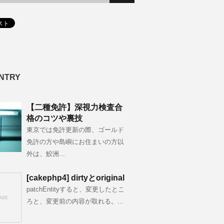
NTRY
【二種免許】深視力検査合
格のコツや裏技
東京では免許更新の際、ゴールド
免許の方や島嶼にお住まいの方以
外は、鮫洲...
[cakephp4] dirtyとoriginal
patchEntityすると、変更したとこ
ろと、変更前の内容が取れる。...