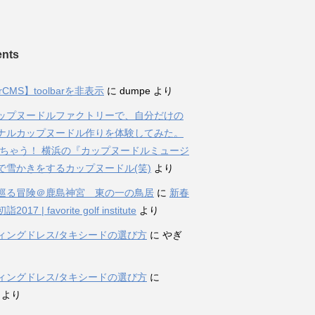
nts
rCMS】toolbarを非表示
に
dumpe
より
ップヌードルファクトリーで、自分だけの
ナルカップヌードル作りを体験してみた。
ちゃう！ 横浜の『カップヌードルミュージ
で雪かきをするカップヌードル(笑)
より
巡る冒険＠鹿島神宮 東の一の鳥居
に
新春
017 | favorite golf institute
より
ィングドレス/タキシードの選び方
に
やぎ
ィングドレス/タキシードの選び方
に
より