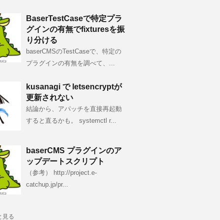
BaserTestCaseで特定プラ
グインの有無でfixturesを振
り分ける
baserCMSのTestCaseで、特定の
プラグインの有無を調べて、...
kusanagi で letsencryptが
更新されない
結論から、アパッチを直接再起動
すると直るかも。 systemctl r...
baserCMS プラグインのア
ップデートスクリプト
（参考） http://project.e-
catchup.jp/pr...
と見る