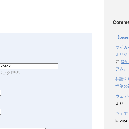
Comme
【base
マイカ
オリジ
に
冷め
アム』
ックRSS
神話を
恒例の初詣2
ウェデ
より
ウェデ
kazuyo