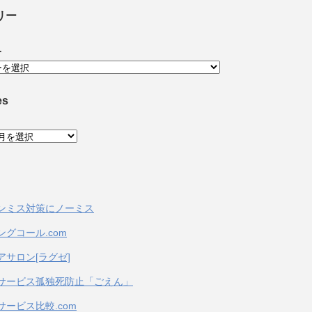
リー
ー
es
ンミス対策にノーミス
ングコール.com
アサロン[ラグゼ]
サービス孤独死防止「ごえん」
サービス比較.com