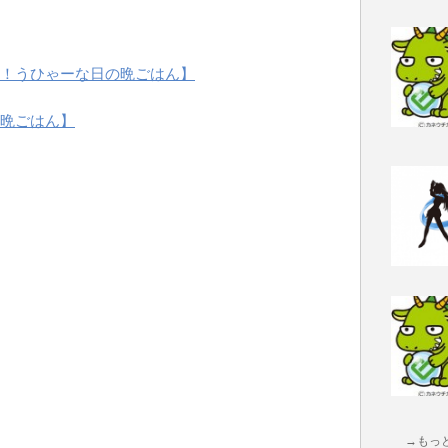
！うひゃーな日の晩ごはん】
晩ごはん】
→もっ