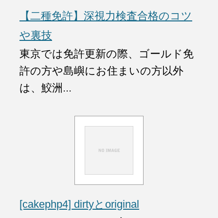
【二種免許】深視力検査合格のコツ
や裏技
東京では免許更新の際、ゴールド免
許の方や島嶼にお住まいの方以外
は、鮫洲...
[cakephp4] dirtyとoriginal