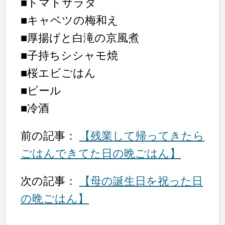
■トマトサラダ
■キャベツの梅和え
■厚揚げと白滝の京風煮
■子持ちシシャモ焼
■桜エビごはん
■ビール
■冷酒
前の記事：
【残業して帰ってきたら
ごはんできてた日の晩ごはん】
次の記事：
【母の誕生日を祝った日
の晩ごはん】