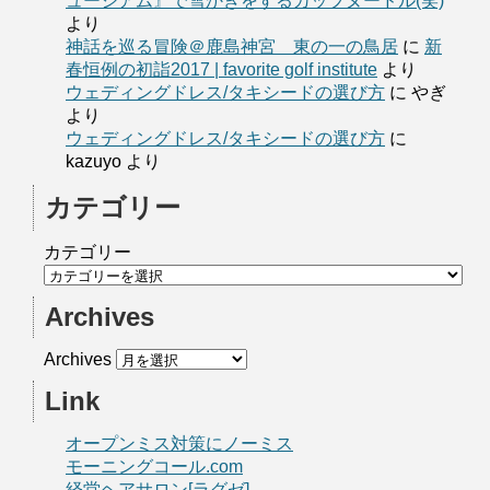
ュージアム』で雪かきをするカップヌードル(笑)
より
神話を巡る冒険＠鹿島神宮 東の一の鳥居
に
新
春恒例の初詣2017 | favorite golf institute
より
ウェディングドレス/タキシードの選び方
に
やぎ
より
ウェディングドレス/タキシードの選び方
に
kazuyo
より
カテゴリー
カテゴリー
Archives
Archives
Link
オープンミス対策にノーミス
モーニングコール.com
経堂ヘアサロン[ラグゼ]