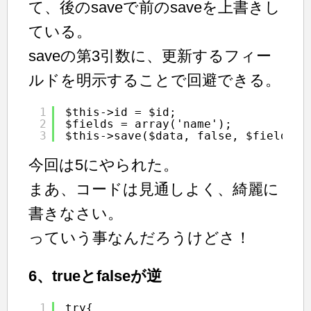
て、後のsaveで前のsaveを上書きし
ている。
saveの第3引数に、更新するフィー
ルドを明示することで回避できる。
1
$this->id = $id;
2
$fields = array('name');
3
$this->save($data, false, $fields);
今回は5にやられた。
まあ、コードは見通しよく、綺麗に
書きなさい。
っていう事なんだろうけどさ！
6、trueとfalseが逆
1
try{