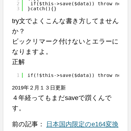
2
if($this->save($data)) throw new E
3
}catch(){}
try文でよくこんな書き方してません
か？
ビックリマーク付けないとエラーに
なりますよ。
正解
1
if(!$this->save($data)) throw new E
2019年２月１３日更新
４年経ってもまだsaveで躓くんで
す。
前の記事：
日本国内限定のe164変換