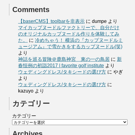
Comments
【baserCMS】toolbarを非表示
に
dumpe
より
マイカップヌードルファクトリーで、自分だけ
のオリジナルカップヌードル作りを体験してみ
た。
に
冷めちゃう！ 横浜の『カップヌードルミ
ュージアム』で雪かきをするカップヌードル(笑)
より
神話を巡る冒険＠鹿島神宮 東の一の鳥居
に
新
春恒例の初詣2017 | favorite golf institute
より
ウェディングドレス/タキシードの選び方
に
やぎ
より
ウェディングドレス/タキシードの選び方
に
kazuyo
より
カテゴリー
カテゴリー
Archives