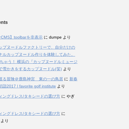
nts
rCMS】toolbarを非表示
に
dumpe
より
ップヌードルファクトリーで、自分だけの
ナルカップヌードル作りを体験してみた。
ちゃう！ 横浜の『カップヌードルミュージ
で雪かきをするカップヌードル(笑)
より
巡る冒険＠鹿島神宮 東の一の鳥居
に
新春
017 | favorite golf institute
より
ィングドレス/タキシードの選び方
に
やぎ
ィングドレス/タキシードの選び方
に
より