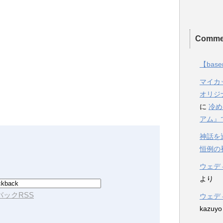
Comme
【base
マイカ
オリジ
に
冷め
アム』
神話を
恒例の初詣2
ウェデ
より
ックRSS
ウェデ
kazuyo