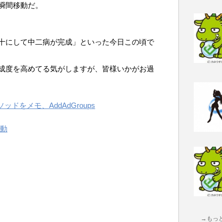
瞬間移動だ。
十にして中二病が完成」といった今日この頃で
成度を高めてる気がしますが、皆様いかがお過
ッドをメモ、AddAdGroups
動
→もっ