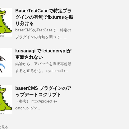
BaserTestCaseで特定プラ
グインの有無でfixturesを振
り分ける
baserCMSのTestCaseで、特定の
プラグインの有無を調べて、...
kusanagi で letsencryptが
更新されない
結論から、アパッチを直接再起動
すると直るかも。 systemctl r...
baserCMS プラグインのア
ップデートスクリプト
（参考） http://project.e-
catchup.jp/pr...
と見る