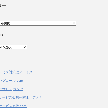
リー
ー
es
ンミス対策にノーミス
ングコール.com
アサロン[ラグゼ]
サービス孤独死防止「ごえん」
サービス比較.com