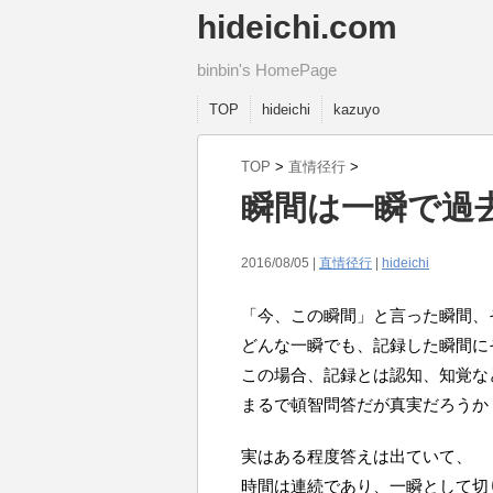
hideichi.com
binbin's HomePage
TOP
hideichi
kazuyo
TOP
>
直情径行
>
瞬間は一瞬で過
2016/08/05 |
直情径行
|
hideichi
「今、この瞬間」と言った瞬間、
どんな一瞬でも、記録した瞬間に
この場合、記録とは認知、知覚な
まるで頓智問答だが真実だろうか
実はある程度答えは出ていて、
時間は連続であり、一瞬として切