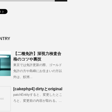
NTRY
【二種免許】深視力検査合
格のコツや裏技
東京では免許更新の際、ゴールド
免許の方や島嶼にお住まいの方以
外は、鮫洲...
[cakephp4] dirtyとoriginal
patchEntityすると、変更したとこ
ろと、変更前の内容が取れる。...