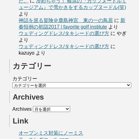
た。
に
冷めちゃう！ 横浜の『カップヌードルミ
ュージアム』で雪かきをするカップヌードル(笑)
より
神話を巡る冒険＠鹿島神宮 東の一の鳥居
に
新
春恒例の初詣2017 | favorite golf institute
より
ウェディングドレス/タキシードの選び方
に
やぎ
より
ウェディングドレス/タキシードの選び方
に
kazuyo
より
カテゴリー
カテゴリー
Archives
Archives
Link
オープンミス対策にノーミス