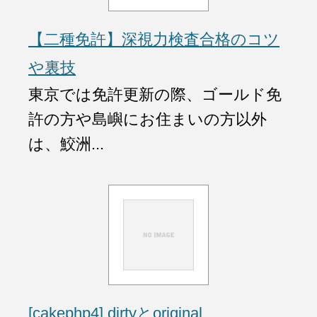
【二種免許】深視力検査合格のコツ
や裏技
東京では免許更新の際、ゴールド免
許の方や島嶼にお住まいの方以外
は、鮫洲...
[cakephp4] dirtyとoriginal