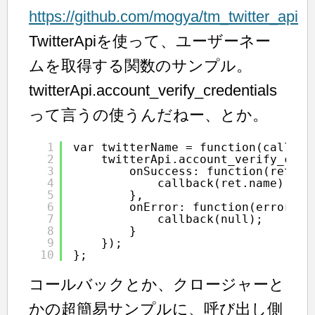
https://github.com/mogya/tm_twitter_api
TwitterApiを使って、ユーザーネー
ムを取得する関数のサンプル。
twitterApi.account_verify_credentials
って言うの使うんだねー、とか。
1
var twitterName = function(callbac
2
twitterApi.account_verify_cred
3
onSuccess: function(ret){
4
callback(ret.name);
5
},
6
onError: function(error){
7
callback(null);
8
}
9
});
10
};
コールバックとか、クロージャーと
かの超簡易サンプルに、呼び出し側