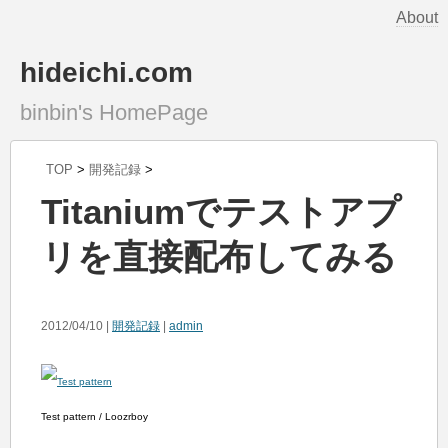
About
hideichi.com
binbin's HomePage
TOP
>
開発記録
>
Titaniumでテストアプ
リを直接配布してみる
2012/04/10 |
開発記録
|
admin
Test pattern / Loozrboy