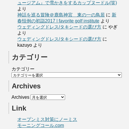
ュージアム』で雪かきをするカップヌードル(笑)
より
神話を巡る冒険＠鹿島神宮 東の一の鳥居
に
新
春恒例の初詣2017 | favorite golf institute
より
ウェディングドレス/タキシードの選び方
に
やぎ
より
ウェディングドレス/タキシードの選び方
に
kazuyo
より
カテゴリー
カテゴリー
Archives
Archives
Link
オープンミス対策にノーミス
モーニングコール.com