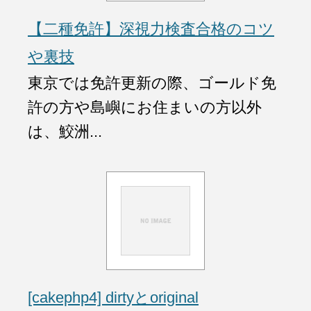
【二種免許】深視力検査合格のコツ
や裏技
東京では免許更新の際、ゴールド免
許の方や島嶼にお住まいの方以外
は、鮫洲...
[cakephp4] dirtyとoriginal